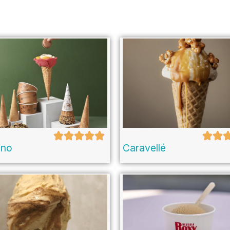
ino
Caravellé