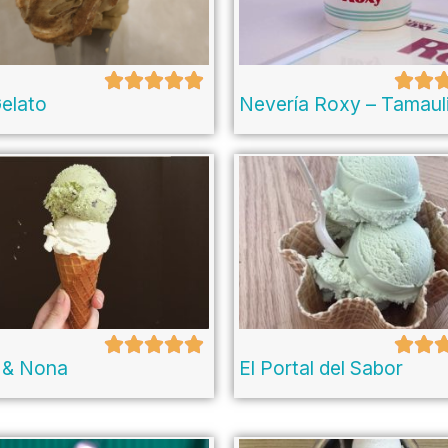
elato
Nevería Roxy – Tamaul
 & Nona
El Portal del Sabor