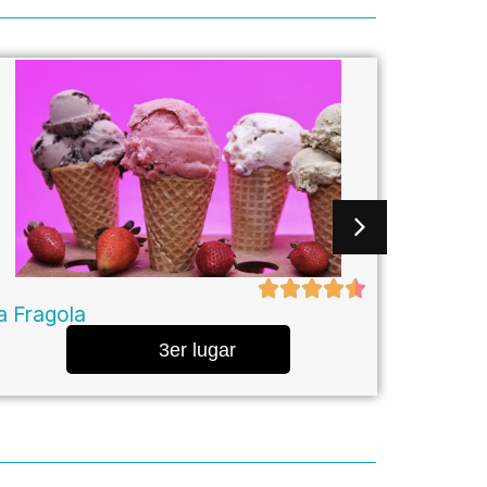
a Fragola
Myka Gr
3er lugar