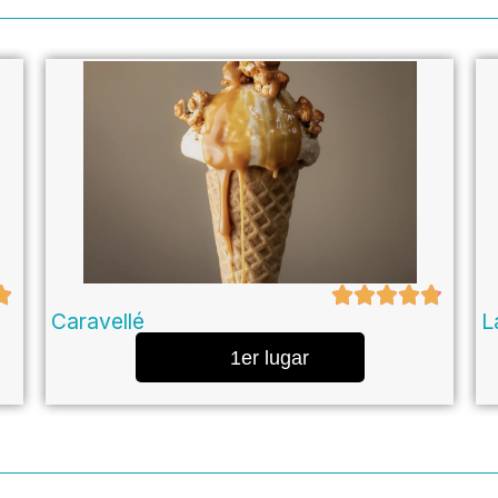
Caravellé
L
1er lugar