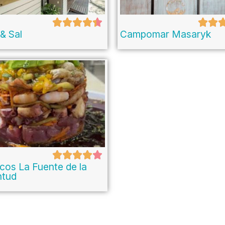
& Sal
Campomar Masaryk
cos La Fuente de la
ntud