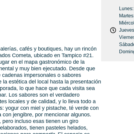
Lunes:
Martes
Miérco
Jueves
Vierne
Sábado
alerías, cafés y boutiques, hay un rincón
Doming
lados Cometa, ubicado en Tampico #21.
lugar en el mapa gastronómico de la
mental y muy bien ejecutado. Desde que
 de cadenas impersonales o sabores
la estética del local hasta la presentación
porada, lo que hace que cada visita sea
bar. Los sabores son el verdadero
s locales y de calidad, y lo lleva todo a
: yogur con miel y pistache, té verde con
a con jengibre, por mencionar algunos.
 pero incluso esas tienen un giro
 elaborados, tienen pasteles helados,