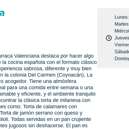
a
Lunes:
Martes
Miérco
Jueves
Vierne
Sábado
arraca Valenciana destaca por hacer algo
Doming
la cocina española con el formato clásico
xperiencia sabrosa, diferente y muy bien
en la colonia Del Carmen (Coyoacán), La
ro acogedor. Tiene una atmósfera
ideal para una comida entre semana o una
mable y eficiente, y el ambiente tranquilo
ncontrar la clásica torta de milanesa con
ones como: Torta de calamares con
/ Torta de jamón serrano con queso y
ioli. Todas servidas en un pan crujiente
entes jugosos sin deshacerse. El pan es