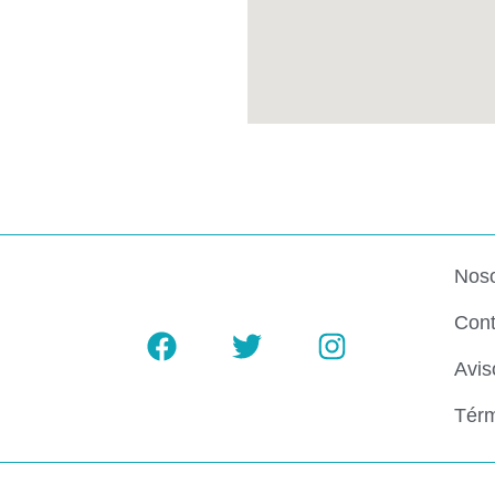
Noso
Cont
Avis
Térm