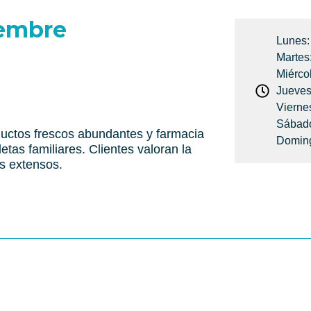
iembre
Lunes:
Martes
Miérco
Jueves
Vierne
Sábado
ductos frescos abundantes y farmacia
Doming
tas familiares. Clientes valoran la
os extensos.