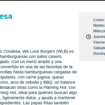
esa
Lunes:
Martes
Miérco
Jueves
Vierne
Sábado
mo Condesa, We Love Burgers (WLB) es
Doming
 hamburguesas con sabor casero,
lajado. Con un menú amplio y una
convertido en una de las favoritas de la
encillas hasta hamburguesas cargadas de
opulares, con carne jugosa, queso
cino, aros de cebolla y BBQ: un balance
n destacan otras como la Flaming Hot, con
ing Hot, ideal para quienes buscan algo
ve, ligeramente dulce, y ayuda a mantener
ingredientes. Las papas fritas también